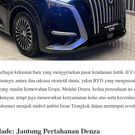
ebagai kekuatan baru yang menggetarkan pasar kendaraan listrik (EV) 
strategis antara dua raksasa otomotif dunia, yakni BYD yang menguasai
ng standar kemewahan Eropa. Melalui Denza, kedua perusahaan ini m
kungan, tetapi juga menawarkan kenyamanan kelas atas serta kecerdas
nsformasi menjadi simbol ambisi besar Tiongkok dalam memimpin revolusi
Blade: Jantung Pertahanan Denza