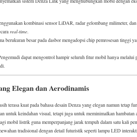
enyematkan sistem Denza Link yang menghubungkan mobil dengan ekos
Menggunakan kombinasi sensor LiDAR, radar gelombang milimeter, dan 
ecara
real-time
.
ma berukuran besar pada dasbor mengadopsi chip pemrosesan tinggi y
engemudi dapat mengontrol hampir seluruh fitur mobil hanya melalui p
di.
yang Elegan dan Aerodinamis
ih terasa kuat pada bahasa desain Denza yang elegan namun tetap fun
uan untuk keindahan visual, tetapi juga untuk meminimalkan hambatan 
bagi mobil listrik guna memperpanjang jarak tempuh dalam satu kali pen
ahan tradisional dengan detail futuristik seperti lampu LED interak