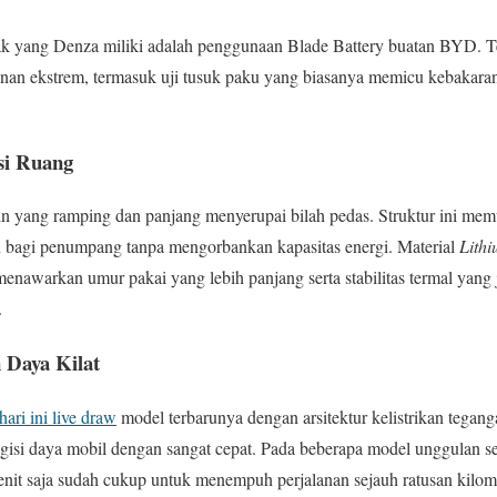
k yang Denza miliki adalah penggunaan Blade Battery buatan BYD. Tek
anan ekstrem, termasuk uji tusuk paku yang biasanya memicu kebakara
si Ruang
ain yang ramping dan panjang menyerupai bilah pedas. Struktur ini m
bagi penumpang tanpa mengorbankan kapasitas energi. Material
Lith
nawarkan umur pakai yang lebih panjang serta stabilitas termal yang j
.
Daya Kilat
hari ini live draw
model terbarunya dengan arsitektur kelistrikan teganga
si daya mobil dengan sangat cepat. Pada beberapa model unggulan se
nit saja sudah cukup untuk menempuh perjalanan sejauh ratusan kilom