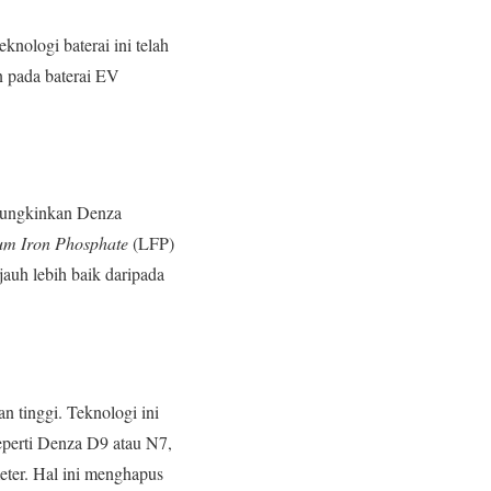
nologi baterai ini telah
n pada baterai EV
emungkinkan Denza
ium Iron Phosphate
(LFP)
auh lebih baik daripada
n tinggi. Teknologi ini
perti Denza D9 atau N7,
eter. Hal ini menghapus