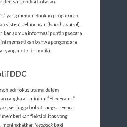
 dengan kondisi lintasan.
odes” yang memungkinkan pengaturan
dan sistem peluncuran (
launch control
).
rikan semua informasi penting secara
al ini memastikan bahwa pengendara
r yang motor ini miliki.
ptif DDC
menjadi fokus utama dalam
n rangka aluminium “Flex Frame”
k, sehingga bobot rangka secara
i memberikan fleksibilitas yang
m, meningkatkan
feedback
bagi