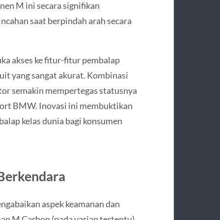
en M ini secara signifikan
ncahan saat berpindah arah secara
ka akses ke fitur-fitur pembalap
kuit yang sangat akurat. Kombinasi
otor semakin mempertegas statusnya
sport BMW. Inovasi ini membuktikan
lap kelas dunia bagi konsumen
 Berkendara
engabaikan aspek keamanan dan
n M Carbon (pada varian tertentu)