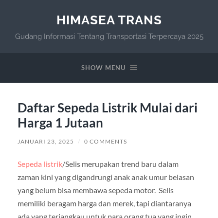
HIMASEA TRANS
Gudang Informasi Tentang Transportasi Terpercaya 2025
SHOW MENU
Daftar Sepeda Listrik Mulai dari
Harga 1 Jutaan
JANUARI 23, 2025
/
0 COMMENTS
Sepeda listrik
/Selis merupakan trend baru dalam
zaman kini yang digandrungi anak anak umur belasan
yang belum bisa membawa sepeda motor. Selis
memiliki beragam harga dan merek, tapi diantaranya
ada yang terjangkau untuk para orang tua yang ingin