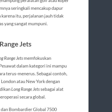
menampung peralatan golf atau koper
alamnya seringkali mencakup dapur
 karena itu, perjalanan jauh tidak
tas yang sangat mumpuni.
Range Jets
ng Range Jets
memfokuskan
 Pesawat dalam kategori ini mampu
cara terus-menerus. Sebagai contoh,
ju London atau New York dengan
adikan
Long Range Jets
sebagai alat
eroperasi secara global.
R dan Bombardier Global 7500