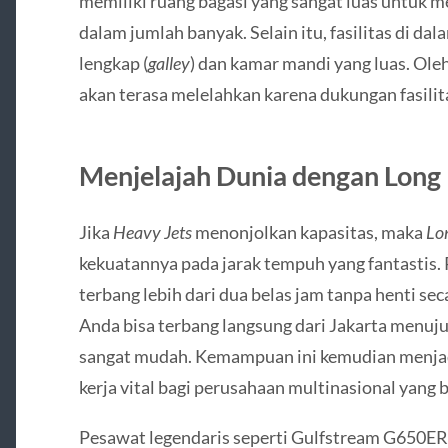
memiliki ruang bagasi yang sangat luas untuk 
dalam jumlah banyak. Selain itu, fasilitas di d
lengkap (
galley
) dan kamar mandi yang luas. Oleh
akan terasa melelahkan karena dukungan fasili
Menjelajah Dunia dengan Long 
Jika
Heavy Jets
menonjolkan kapasitas, maka
Lo
kekuatannya pada jarak tempuh yang fantastis.
terbang lebih dari dua belas jam tanpa henti se
Anda bisa terbang langsung dari Jakarta menu
sangat mudah. Kemampuan ini kemudian menj
kerja vital bagi perusahaan multinasional yang b
Pesawat legendaris seperti Gulfstream G650E