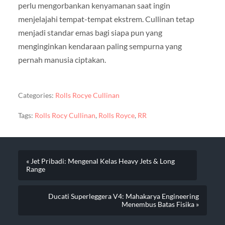
perlu mengorbankan kenyamanan saat ingin
menjelajahi tempat-tempat ekstrem. Cullinan tetap
menjadi standar emas bagi siapa pun yang
menginginkan kendaraan paling sempurna yang
pernah manusia ciptakan.
Categories:
Rolls Rocye Cullinan
Tags:
Rolls Rocy Cullinan
,
Rolls Royce
,
RR
« Jet Pribadi: Mengenal Kelas Heavy Jets & Long
Range
Ducati Superleggera V4: Mahakarya Engineering
Menembus Batas Fisika »